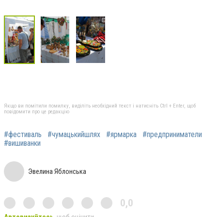
Якщо ви помітили помилку, виділіть необхідний текст і натисніть Ctrl + Enter, щоб
повідомити про це редакцію
#фестиваль
#чумацькийшлях
#ярмарка
#предприниматели
#вишиванки
Эвелина Яблонська
0,0
Авторизуйтесь
, щоб оцінити