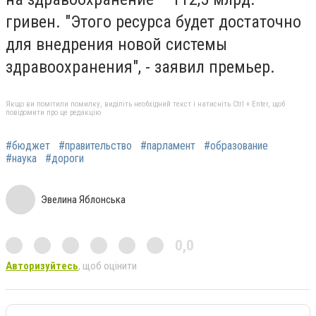
гривен. "Этого ресурса будет достаточно
для внедрения новой системы
здравоохранения", - заявил премьер.
Якщо ви помітили помилку, виділіть необхідний текст і натисніть Ctrl + Enter, щоб
повідомити про це редакцію
#бюджет
#правительство
#парламент
#образование
#наука
#дороги
Эвелина Яблонська
0,0
Авторизуйтесь
, щоб оцінити