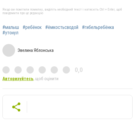
Якщо ви помітили помилку, виділіть необхідний текст і натисніть Ctrl + Enter, щоб
повідомити про це редакцію
#малыш
#ребёнок
#ёмкостьсводой
#гибельребёнка
#утонул
Эвелина Яблонська
0,0
Авторизуйтесь
, щоб оцінити