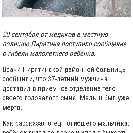
20 сентября от медиков в местную
полицию Пирятина поступило сообщение
о гибели малолетнего ребёнка.
Врачи Пирятинской районной больницы
сообщили, что 37-летний мужчина
доставил в приёмное отделение тело
своего годовалого сына. Малыш был уже
мёртв.
Как рассказал отец погибшего мальчика,
ребёнок гулял во дворе и упал в ёмкость