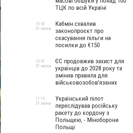
масові обшуки у понад 100
ТЦК по всій Україні
Кабмін схвалив
15:42
31 липня
законопроєкт про
скасування пільги на
посилки до €150
ЄС продовжив захист для
15:41
31 липня
українців до 2028 року та
змінив правила для
військовозобов'язаних
Український пілот
11:15
31 липня
переслідував російську
ракету до кордону з
Польщею, - Міноборони
Польщі