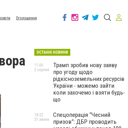
озвіти
Оголошення
ОСТАННІ НОВИНИ
 вора
Трамп зробив нову заяву
11:00
2 серпня
про угоду щодо
рідкісноземельних ресурсів
України - можемо зайти
коли захочемо і взяти будь-
що
Спецоперація “Чесний
18:22
31 липня
призов”: ДБР проводить