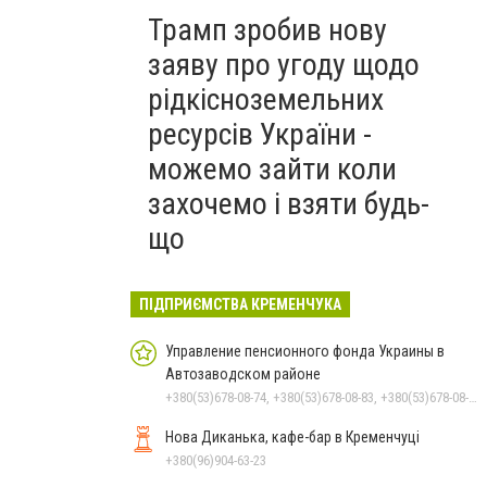
Трамп зробив нову
заяву про угоду щодо
рідкісноземельних
ресурсів України -
можемо зайти коли
захочемо і взяти будь-
що
ПІДПРИЄМСТВА КРЕМЕНЧУКА
Управление пенсионного фонда Украины в
Автозаводском районе
+380(53)678-08-74, +380(53)678-08-83, +380(53)678-08-41, +380(53)678-08-86, +380(53)678-09-05
Нова Диканька, кафе-бар в Кременчуці
+380(96)904-63-23