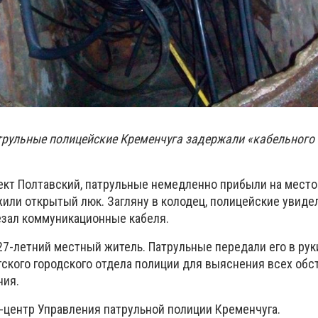
атрульные полицейские Кременчуга задержали «кабельного 
ект Полтавский, патрульные немедленно прибыли на место
или открытый люк. Загляну в колодец, полицейские увиде
езал коммуникационные кабеля.
7-летний местный житель. Патрульные передали его в рук
ского городского отдела полиции для выяснения всех обс
ния.
-центр Управления патрульной полиции Кременчуга.