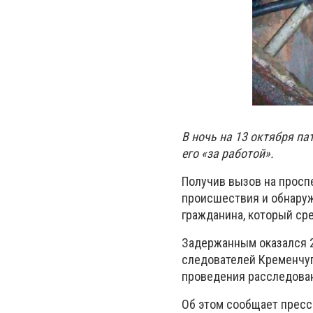
В ночь на 13 октября п
его «за работой».
Получив вызов на просп
происшествия и обнаруж
гражданина, который ср
Задержанным оказался 2
следователей Кременчуг
проведения расследова
Об этом сообщает пресс