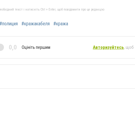
бхідний текст і натисніть Ctrl + Enter, щоб повідомити про це редакцію
#полиция
#кражакабеля
#кража
0,0
Оцініть першим
Авторизуйтесь
, щоб