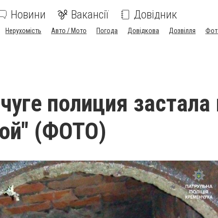
Новини
Вакансії
Довідник
Нерухомість
Авто / Мото
Погода
Довідкова
Дозвілля
Фот
чуге полиция застала
той" (ФОТО)