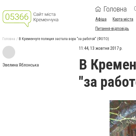
Головна
Афіша
Карта міста
Питання-відповідь
Головна
В Кременчуге полиция застала вора "за работой" (ФОТО)
11:44, 13 жовтня 2017 р.
В Кремен
Эвелина Яблонська
"за рабо