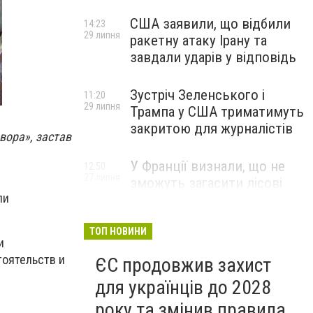
США заявили, що відбили
14:23
29 липня
ракетну атаку Ірану та
завдали ударів у відповідь
Зустріч Зеленського і
11:20
29 липня
Трампа у США триматимуть
закритою для журналістів
вора», застав
У Франції визнали, що не
12:50
27 липня
зможуть загасити лісові
ли
пожежі біля Бордо до осені
ТОП НОВИНИ
и
тоятельств и
ЄС продовжив захист
для українців до 2028
року та змінив правила