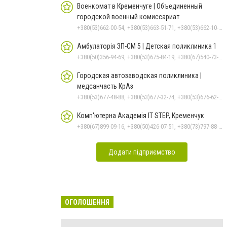
Военкомат в Кременчуге | Объединенный
городской военный комиссариат
+380(53)662-00-54, +380(53)663-51-71, +380(53)662-10-35
Амбулаторія ЗП-СМ 5 | Детская поликлиника 1
+380(50)356-94-69, +380(53)675-84-19, +380(67)540-73-87
Городская автозаводская поликлиника |
медсанчасть КрАз
+380(53)677-48-88, +380(53)677-32-74, +380(53)676-62-99, +380536766187
Комп'ютерна Академія IT STEP, Кременчук
+380(67)899-09-16, +380(50)426-07-51, +380(73)797-88-17
Додати підприємство
ОГОЛОШЕННЯ