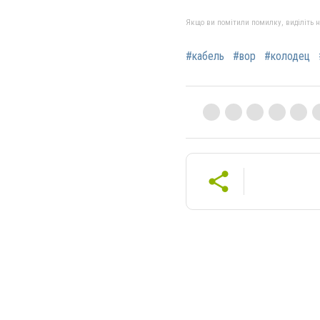
Якщо ви помітили помилку, виділіть нео
#кабель
#вор
#колодец