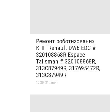
Ремонт роботизованих
КПП Renault DW6 EDC #
320108868R Espace
Talisman # 320108868R,
313C87949R, 317695472R,
313C87949R
10:20, 31 липня