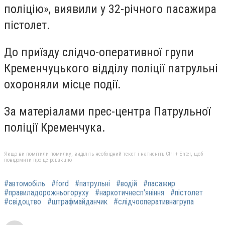
поліцію», виявили у 32-річного пасажира
пістолет.
До приїзду слідчо-оперативної групи
Кременчуцького відділу поліції патрульні
охороняли місце події.
За матеріалами прес-центра Патрульної
поліції Кременчука.
Якщо ви помітили помилку, виділіть необхідний текст і натисніть Ctrl + Enter, щоб
повідомити про це редакцію
#автомобіль
#ford
#патрульні
#водій
#пасажир
#правиладорожньогоруху
#наркотичнесп'яніння
#пістолет
#свідоцтво
#штрафмайданчик
#слідчооперативнагрупа