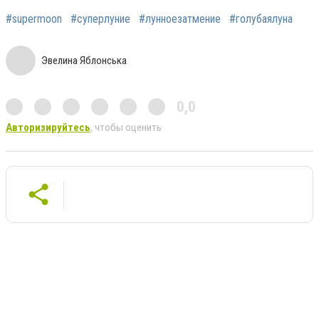
#supermoon
#суперлуние
#лунноезатмение
#голубаялуна
Эвелина Яблонська
0,0
Авторизируйтесь
, чтобы оценить