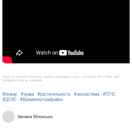
Якщо ви помітили помилку, виділіть необхідний текст і натисніть Ctrl + Enter, щоб
повідомити про це редакцію
#пожар
#трава
#растительность
#экосистема
#ГСЧС
#ДСНС
#Кременчугскийрайон
Эвелина Яблонська