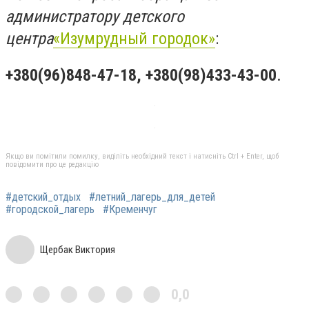
администратору детского
центра
«Изумрудный городок»
:
+380(96)848-47-18, +380(98)433-43-00
.
Якщо ви помітили помилку, виділіть необхідний текст і натисніть Ctrl + Enter, щоб
повідомити про це редакцію
#детский_отдых
#летний_лагерь_для_детей
#городской_лагерь
#Кременчуг
Щербак Виктория
0,0