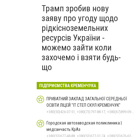
Трамп зробив нову
заяву про угоду щодо
рідкісноземельних
ресурсів України -
можемо зайти коли
захочемо і взяти будь-
що
ПІДПРИЄМСТВА КРЕМЕНЧУКА
ПРИВАТНИЙ ЗАКЛАД ЗАГАЛЬНОЇ СЕРЕДНЬОЇ
ОСВІТИ ЛІЦЕЙ "ІТ СТЕП СКУЛ КРЕМЕНЧУК"
+380(50)426-07-51, +380(73)797-88-17, +380(67)899-09-16
Городская автозаводская поликлиника |
медсанчасть КрАз
+380(53)677-48-88, +380(53)677-32-74, +380(53)676-62-99, +380536766187