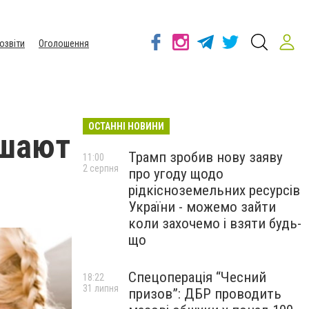
озвіти
Оголошення
ОСТАННІ НОВИНИ
ашают
Трамп зробив нову заяву
11:00
2 серпня
про угоду щодо
рідкісноземельних ресурсів
України - можемо зайти
коли захочемо і взяти будь-
що
Спецоперація “Чесний
18:22
31 липня
призов”: ДБР проводить