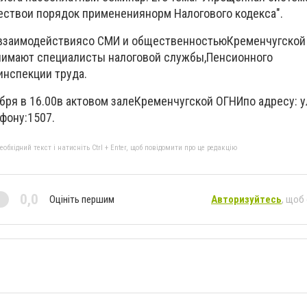
ество
и порядок применения
норм Налогового кодекса
".
взаимодействия
со СМИ и
общественностью
Кременчугской
инимают
специалисты налоговой службы
,
Пенсионного
инспекции труда
.
ября
в 16.00
в актовом зале
Кременчугской ОГНИ
по адресу
: у
ефону
:
1507.
бхідний текст і натисніть Ctrl + Enter, щоб повідомити про це редакцію
0,0
Оцініть першим
Авторизуйтесь
, щоб