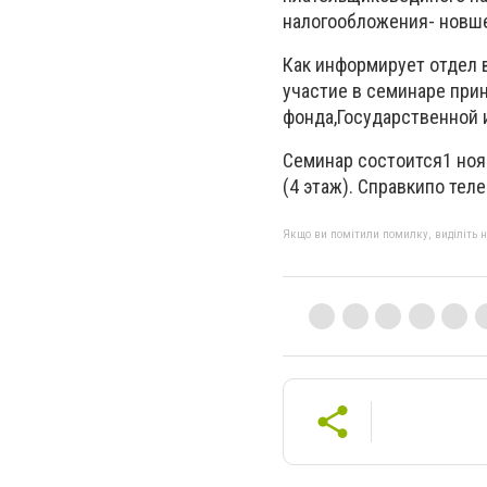
налогообложения
- новш
Как информирует
отдел 
участие в семинаре пр
фонда
,
Государственной 
Семинар
состоится
1 но
(
4 этаж).
Справки
по тел
Якщо ви помітили помилку, виділіть нео