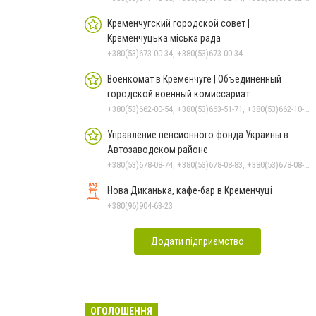
Кременчугский городской совет |
Кременчуцька міська рада
+380(53)673-00-34, +380(53)673-00-34
Военкомат в Кременчуге | Объединенный
городской военный комиссариат
+380(53)662-00-54, +380(53)663-51-71, +380(53)662-10-35
Управление пенсионного фонда Украины в
Автозаводском районе
+380(53)678-08-74, +380(53)678-08-83, +380(53)678-08-41, +380(53)678-08-86, +380(53)678-09-05
Нова Диканька, кафе-бар в Кременчуці
+380(96)904-63-23
Додати підприємство
ОГОЛОШЕННЯ