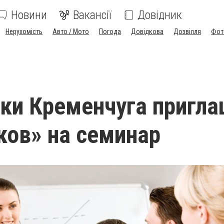
Новини
Вакансії
Довідник
Нерухомість
Авто / Мото
Погода
Довідкова
Дозвілля
Фот
ки Кременчуга пригл
ов» на семинар