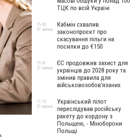
масові обшуки у понад 100
ТЦК по всій Україні
Кабмін схвалив
15:42
31 липня
законопроєкт про
скасування пільги на
посилки до €150
ЄС продовжив захист для
15:41
31 липня
українців до 2028 року та
змінив правила для
військовозобов'язаних
Український пілот
11:15
31 липня
переслідував російську
ракету до кордону з
Польщею, - Міноборони
Польщі
а