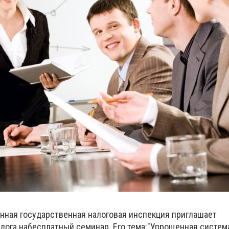
нная государственная налоговая инспекция приглашает
алога
на
бесплатный семинар. Его тема
:
"Упрощенная систем