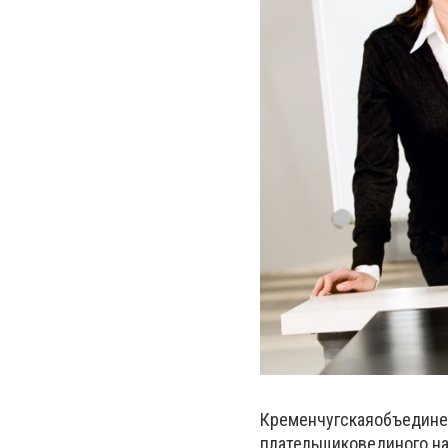
Кременчугская
объедине
плательщиков
единого н