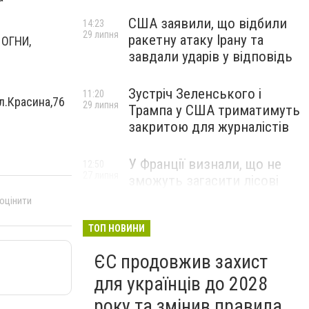
США заявили, що відбили
14:23
29 липня
ракетну атаку Ірану та
 ОГНИ,
завдали ударів у відповідь
Зустріч Зеленського і
11:20
л.
Красина
,
76
29 липня
Трампа у США триматимуть
закритою для журналістів
У Франції визнали, що не
12:50
27 липня
зможуть загасити лісові
пожежі біля Бордо до осені
 оцінити
ТОП НОВИНИ
ЄС продовжив захист
для українців до 2028
року та змінив правила