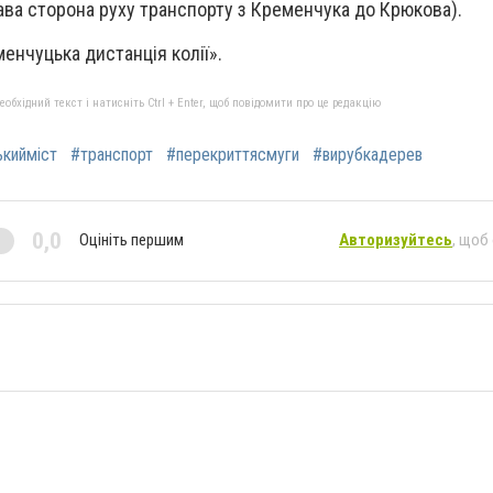
ава сторона руху транспорту з Кременчука до Крюкова).
енчуцька дистанція колії».
бхідний текст і натисніть Ctrl + Enter, щоб повідомити про це редакцію
ькийміст
#транспорт
#перекриттясмуги
#вирубкадерев
0,0
Оцініть першим
Авторизуйтесь
, щоб