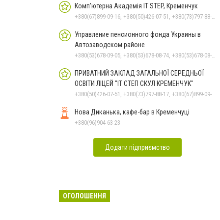
Комп'ютерна Академія IT STEP, Кременчук
+380(67)899-09-16, +380(50)426-07-51, +380(73)797-88-17
Управление пенсионного фонда Украины в
Автозаводском районе
+380(53)678-09-05, +380(53)678-08-74, +380(53)678-08-83, +380(53)678-08-41, +380(53)678-08-86
ПРИВАТНИЙ ЗАКЛАД ЗАГАЛЬНОЇ СЕРЕДНЬОЇ
ОСВІТИ ЛІЦЕЙ "ІТ СТЕП СКУЛ КРЕМЕНЧУК"
+380(50)426-07-51, +380(73)797-88-17, +380(67)899-09-16
Нова Диканька, кафе-бар в Кременчуці
+380(96)904-63-23
Додати підприємство
ОГОЛОШЕННЯ