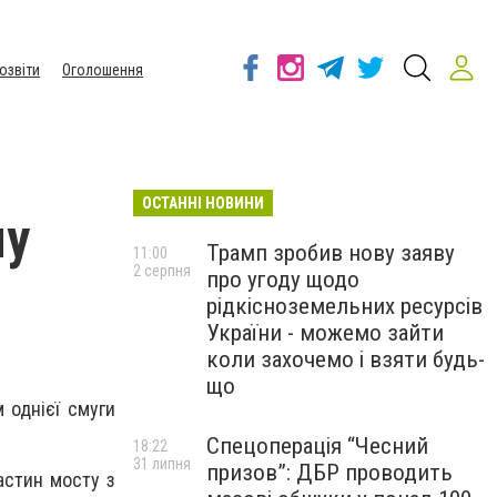
озвіти
Оголошення
ОСТАННІ НОВИНИ
му
Трамп зробив нову заяву
11:00
2 серпня
про угоду щодо
рідкісноземельних ресурсів
України - можемо зайти
коли захочемо і взяти будь-
що
 однієї смуги
Спецоперація “Чесний
18:22
31 липня
призов”: ДБР проводить
астин мосту з