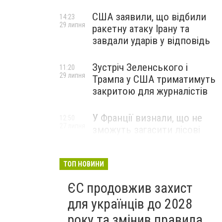
США заявили, що відбили
14:23
29 липня
ракетну атаку Ірану та
завдали ударів у відповідь
Зустріч Зеленського і
11:20
29 липня
Трампа у США триматимуть
закритою для журналістів
У Франції визнали, що не
12:50
27 липня
зможуть загасити лісові
пожежі біля Бордо до осені
ТОП НОВИНИ
ЄС продовжив захист
для українців до 2028
року та змінив правила