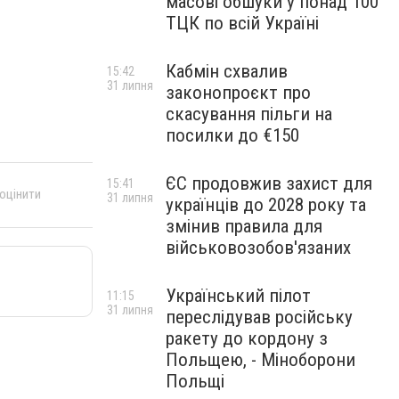
масові обшуки у понад 100
ТЦК по всій Україні
Кабмін схвалив
15:42
31 липня
законопроєкт про
скасування пільги на
посилки до €150
ЄС продовжив захист для
15:41
 оцінити
31 липня
українців до 2028 року та
змінив правила для
військовозобов'язаних
Український пілот
11:15
31 липня
переслідував російську
ракету до кордону з
Польщею, - Міноборони
Польщі