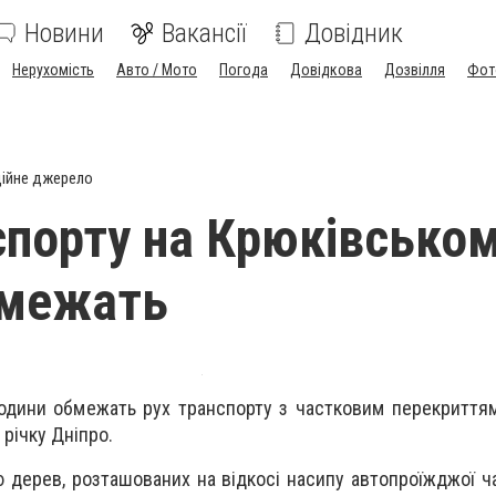
Новини
Вакансії
Довідник
Нерухомість
Авто / Мото
Погода
Довідкова
Дозвілля
Фот
ійне джерело
спорту на Крюківсько
бмежать
години обмежать рух транспорту з частковим перекриттям
 річку Дніпро.
ю дерев, розташованих на відкосі насипу автопроїжджої ч