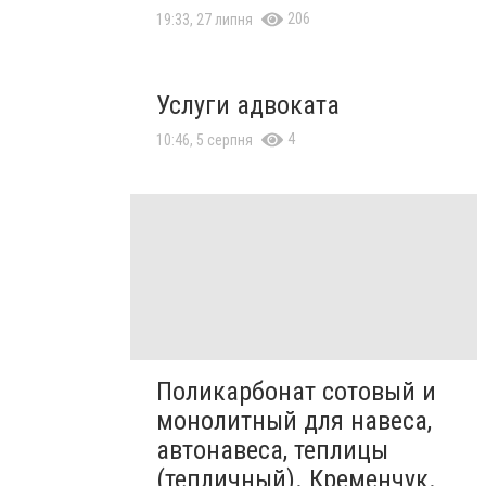
206
19:33, 27 липня
Услуги адвоката
4
10:46, 5 серпня
Поликарбонат сотовый и
монолитный для навеса,
автонавеса, теплицы
(тепличный). Кременчук.