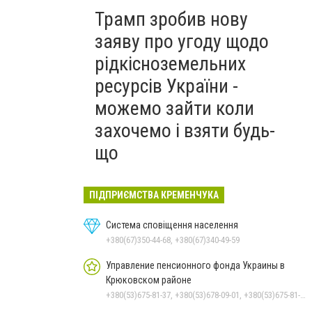
Трамп зробив нову
заяву про угоду щодо
рідкісноземельних
ресурсів України -
можемо зайти коли
захочемо і взяти будь-
що
ПІДПРИЄМСТВА КРЕМЕНЧУКА
Система сповіщення населення
+380(67)350-44-68, +380(67)340-49-59
Управление пенсионного фонда Украины в
Крюковском районе
+380(53)675-81-37, +380(53)678-09-01, +380(53)675-81-32, +380(53)675-81-40, +380(53)675-81-33, +380(53)675-81-38, +380(53)675-81-31, +380(53)678-08-87