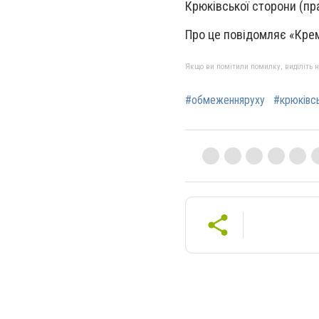
Крюківської сторони (пр
Про це повідомляє «Крем
Якщо ви помітили помилку, виділіть нео
#обмеженняруху
#крюківс