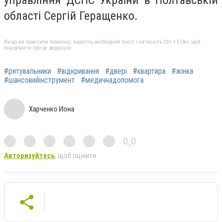
області Сергій Геращенко.
Якщо ви помітили помилку, виділіть необхідний текст і натисніть Ctrl + Enter, щоб
повідомити про це редакцію
#рятувальники
#відкривання
#двері
#квартира
#жінка
#шансовийінструмент
#медичнадопомога
Харченко Иона
0,0
Авторизуйтесь
, щоб оцінити