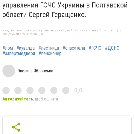
управления ГСЧС Украины в Полтавской
области Сергей Геращенко.
Якщо ви помітили помилку, виділіть необхідний текст і натисніть Ctrl + Enter, щоб
повідомити про це редакцію
#лом
#кувалда
#лестница
#спасатели
#ГСЧС
#ДСНС
#запертыедвери
#пенсионер
Эвелина Яблонська
0,0
Авторизуйтесь
, щоб оцінити