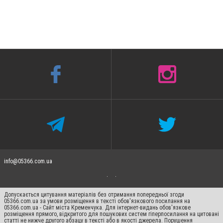
info@05366.com.ua
Допускається цитування матеріалів без отримання попередньої згоди
05366.com.ua за умови розміщення в тексті обов'язкового посилання на
05366.com.ua - Сайт міста Кременчука. Для інтернет-видань обов'язкове
розміщення прямого, відкритого для пошукових систем гіперпосилання на цитовані
статті не нижче другого абзацу в тексті або в якості джерела. Порушення