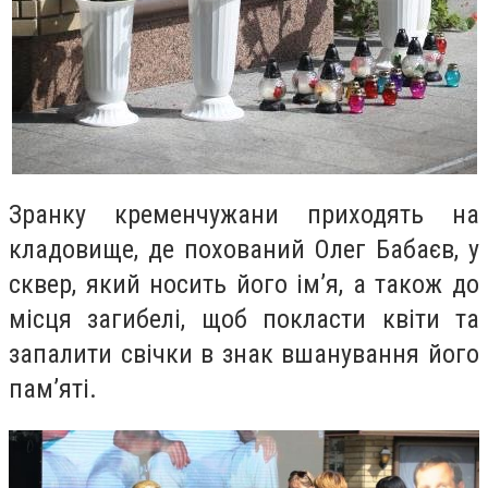
Зранку кременчужани приходять на
кладовище, де похований Олег Бабаєв, у
сквер, який носить його ім’я, а також до
місця загибелі, щоб покласти квіти та
запалити свічки в знак вшанування його
пам’яті.