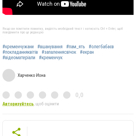
Якщо ви помітили помилку, виділіть необхідний текст і натисніть Ctrl + Enter, щоб
повідомити про це редакцію
#кременчужани
#вшанування
#пам_ять
#олегбабаєв
#покладанняквітів
#запаленнясвічок
#екран
#відеоматеріали
#кременчук
Харченко Иона
0,0
Авторизуйтесь
, щоб оцінити