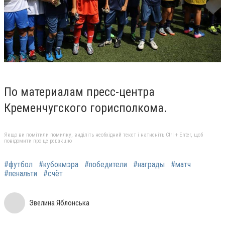
По материалам пресс-центра
Кременчугского горисполкома.
Якщо ви помітили помилку, виділіть необхідний текст і натисніть Ctrl + Enter, щоб
повідомити про це редакцію
#футбол
#кубокмэра
#победители
#награды
#матч
#пенальти
#счёт
Эвелина Яблонська