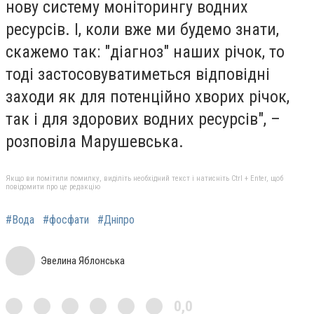
нову систему моніторингу водних
ресурсів. І, коли вже ми будемо знати,
скажемо так: "діагноз" наших річок, то
тоді застосовуватиметься відповідні
заходи як для потенційно хворих річок,
так і для здорових водних ресурсів", –
розповіла Марушевська.
Якщо ви помітили помилку, виділіть необхідний текст і натисніть Ctrl + Enter, щоб
повідомити про це редакцію
#Вода
#фосфати
#Дніпро
Эвелина Яблонська
0,0