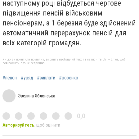
наступному році відбудеться чергове
підвищення пенсій військовим
пенсіонерам, а 1 березня буде здійснений
автоматичний перерахунок пенсій для
всіх категорій громадян.
Якщо ви помітили помилку, виділіть необхідний текст і натисніть Ctrl + Enter, щоб
повідомити про це редакцію
#пенсії
#уряд
#виплати
#розенко
Эвелина Яблонська
0,0
Авторизуйтесь
, щоб оцінити