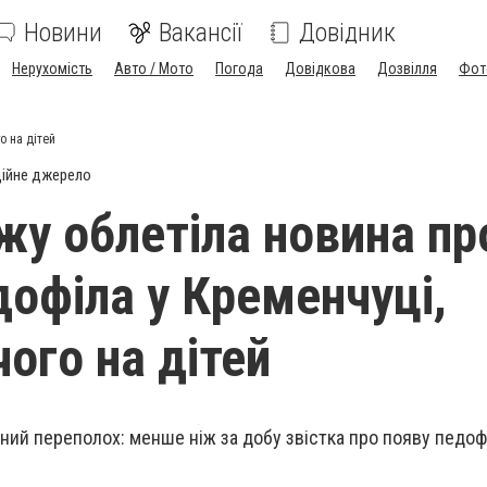
Новини
Вакансії
Довідник
Нерухомість
Авто / Мото
Погода
Довідкова
Дозвілля
Фот
о на дітей
ійне джерело
у облетіла новина пр
дофіла у Кременчуці,
ого на дітей
ний переполох: менше ніж за добу звістка про появу педофі