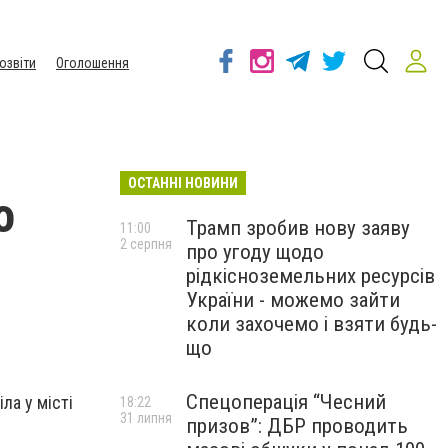
озвіти
Оголошення
ОСТАННІ НОВИНИ
о
Трамп зробив нову заяву
11:00
2 серпня
про угоду щодо
рідкісноземельних ресурсів
України - можемо зайти
коли захочемо і взяти будь-
що
Спецоперація “Чесний
ла у місті
18:22
31 липня
призов”: ДБР проводить