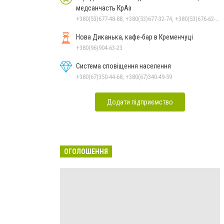
медсанчасть КрАз
+380(53)677-48-88, +380(53)677-32-74, +380(53)676-62-99, +380536766187
Нова Диканька, кафе-бар в Кременчуці
+380(96)904-63-23
Система сповіщення населення
+380(67)350-44-68, +380(67)340-49-59
Додати підприємство
ОГОЛОШЕННЯ