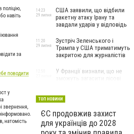
 поліцію,
США заявили, що відбили
14:23
бо навіть
29 липня
ракетну атаку Ірану та
завдали ударів у відповідь
піювання
Зустріч Зеленського і
11:20
29 липня
Трампа у США триматимуть
овідати за
закритою для журналістів
У Франції визнали, що не
12:50
себе поводити
27 липня
зможуть загасити лісові
пожежі біля Бордо до осені
ост у
ка
ТОП НОВИНИ
і звернення,
ЄС продовжив захист
оінформовано.
в, натомість
для українців до 2028
року та змінив правила