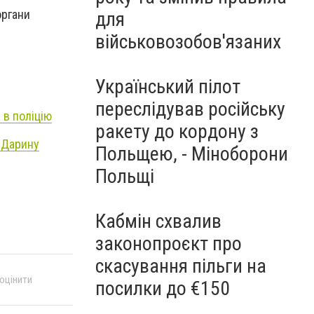
органи
для
військовозобов'язаних
Український пілот
переслідував російську
 в поліцію
ракету до кордону з
в Дарину
Польщею, - Міноборони
Польщі
Кабмін схвалив
законопроєкт про
скасування пільги на
 оцінити
посилки до €150