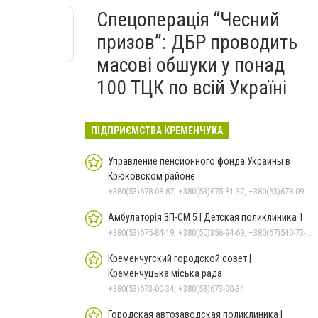
Спецоперація “Чесний
призов”: ДБР проводить
масові обшуки у понад
100 ТЦК по всій Україні
ПІДПРИЄМСТВА КРЕМЕНЧУКА
Управление пенсионного фонда Украины в
Крюковском районе
+380(53)678-08-87, +380(53)675-81-37, +380(53)678-09-01, +380(53)675-81-32, +380(53)675-81-40, +380(53)675-81-33, +380(53)675-81-38, +380(53)675-81-31
Амбулаторія ЗП-СМ 5 | Детская поликлиника 1
+380(53)675-84-19, +380(50)356-94-69, +380(67)540-73-87
Кременчугский городской совет |
Кременчуцька міська рада
+380(53)673-00-34, +380(53)673-00-34
Городская автозаводская поликлиника |