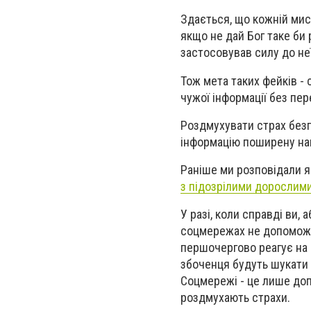
Здається, що кожній мисл
якщо не дай Бог таке би 
застосовував силу до не
Тож мета таких фейків - 
чужої інформації без пер
Роздмухувати страх безпі
інформацію поширену нав
Раніше ми розповідали 
з підозрілими дорослим
У разі, коли справді ви, 
соцмережах не допоможе!
першочергово реагує на 
збоченця будуть шукати
Соцмережі - це лише доп
роздмухають страхи.