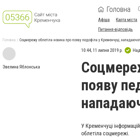
Головна
Афіша
Карта міста
Питання-відповідь
Головна
Соцмережу облетіла новина про появу педофіла у Кременчуці, нападаючог
10:44, 11 липня 2019 р.
Над
Соцмереж
Эвелина Яблонська
появу пе
нападаюч
У Кременчуці інформацій
облетіла соцмережі.