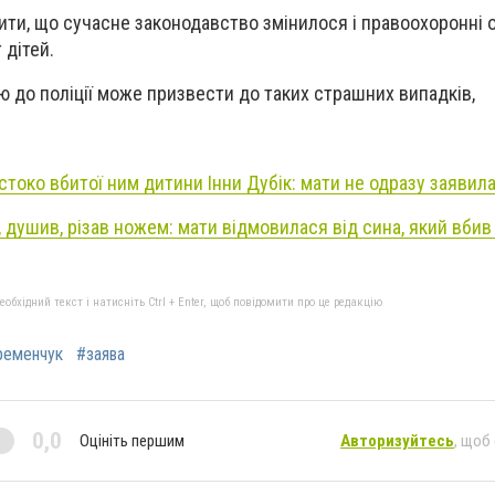
ити, що сучасне законодавство змінилося і правоохоронні 
 дітей.
ю до поліції може призвести до таких страшних випадків,
токо вбитої ним дитини Інни Дубік: мати не одразу заявила
, душив, різав ножем: мати відмовилася від сина, який вби
бхідний текст і натисніть Ctrl + Enter, щоб повідомити про це редакцію
ременчук
#заява
0,0
Оцініть першим
Авторизуйтесь
, щоб