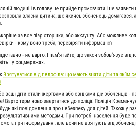
ячій людині і в голову не прийде промовчати і не заявити в
розповіла власна дитина, що якийсь збоченець домагався, а
ї.
скоріше за все піар сторінки, або аккаунту. Або можливе ко
евірки - кому воно треба, перевіряти інформацію?
дставно - не варто. І пам'ятайте, що закон зобов'язує відп
іть і у соцмережах.
як
Врятуватися від педофіла: що мають знати діти та як їм 
и
або ваші діти стали жертвами або свідками дій збоченців - п
 Варто терміново звертатися до поліції. Поліція Кременчу
будь які повідомлення про небезпеку для дітей. Також у раз
 результативними методами. При потребі населення буде п
омога при інформуванні, але вони не врятують від збоченці