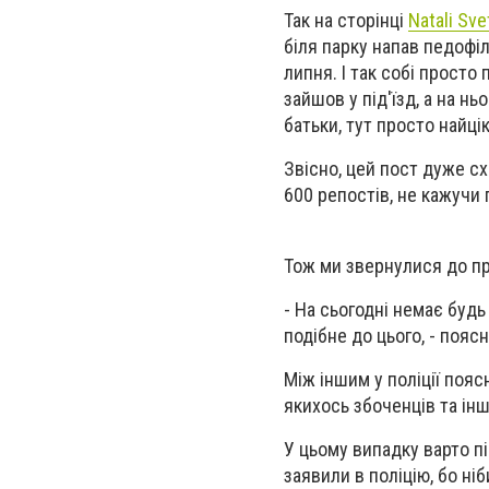
Так на сторінці
Natali Sve
біля парку напав педофіл
липня. І так собі просто
зайшов у під'їзд, а на нь
батьки, тут просто найці
Звісно, цей пост дуже сх
600 репостів, не кажучи 
Тож ми звернулися до пр
- На сьогодні немає будь
подібне до цього, - поя
Між іншим у поліції пояс
якихось збоченців та ін
У цьому випадку варто п
заявили в поліцію, бо ні