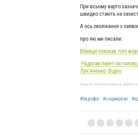
При всьому варто зазнач
швидко стають на захист
А ось зволікання з заяво
про які ми писали:
Вбивця показав тіло жорс
Надягав пакет на голову
Лук'яненко. Відео
Якщо ви помітили помилку, виділіть нео
#педофіл
#соцмережі
#к