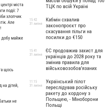
масові обшуки у понад 100
 центрі міста
ТЦК по всій Україні
ти події: 7
Ніби хлопчик
Кабмін схвалив
15:42
тік. Але
31 липня
законопроєкт про
!
скасування пільги на
посилки до €150
за добу майже
ЄС продовжив захист для
15:41
31 липня
українців до 2028 року та
змінив правила для
військовозобов'язаних
 та щось
Український пілот
11:15
 на дітей,
31 липня
переслідував російську
ракету до кордону з
Польщею, - Міноборони
батьки не
Польщі