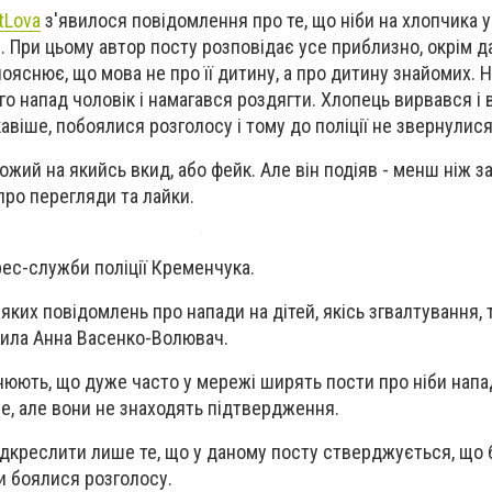
tLova
з'явилося повідомлення про те, що ніби на хлопчика у
. При цьому автор посту розповідає усе приблизно, окрім да
 пояснює, що мова не про її дитину, а про дитину знайомих. 
ого напад чоловік і намагався роздягти. Хлопець вирвався і в
кавіше, побоялися розголосу і тому до поліції не звернулися
ожий на якийсь вкид, або фейк. Але він подіяв - менш ніж 
про перегляди та лайки.
ес-служби поліції Кременчука.
 яких повідомлень про напади на дітей, якісь згвалтування,
снила Анна Васенко-Волювач.
нюють, що дуже часто у мережі ширять пости про ніби напад
ше, але вони не знаходять підтвердження.
ідкреслити лише те, що у даному посту стверджується, що 
би боялися розголосу.