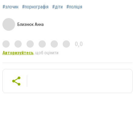
#злочин
#порнографія
#діти
#поліція
Близнюк Анна
0,0
Авторизуйтесь
, щоб оцінити