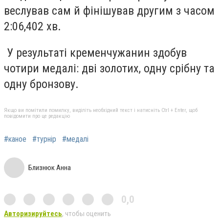
веслував сам й фінішував другим з часом
2:06,402 хв.
У результаті кременчужанин здобув
чотири медалі: дві золотих, одну срібну та
одну бронзову.
Якщо ви помітили помилку, виділіть необхідний текст і натисніть Ctrl + Enter, щоб
повідомити про це редакцію
#каное
#турнір
#медалі
Близнюк Анна
0,0
Авторизируйтесь
, чтобы оценить