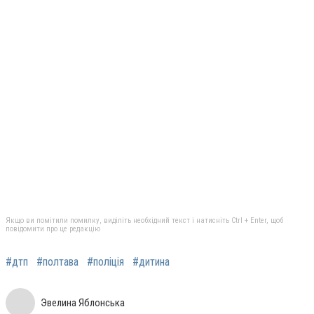
Якщо ви помітили помилку, виділіть необхідний текст і натисніть Ctrl + Enter, щоб
повідомити про це редакцію
#дтп
#полтава
#поліція
#дитина
Эвелина Яблонська