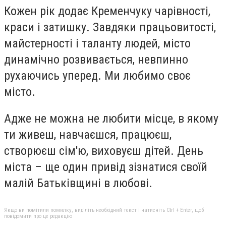
Кожен рік додає Кременчуку чарівності,
краси і затишку. Завдяки працьовитості,
майстерності і таланту
людей,
місто
динамічно розвивається, невпинно
рухаючись уперед. Ми любимо своє
місто.
Адже не можна не любити місце, в якому
ти живеш, навчаєшся, працюєш,
створюєш сім'ю, виховуєш дітей. День
міста – ще один привід зізнатися своїй
малій Батьківщині в любові.
Якщо ви помітили помилку, виділіть необхідний текст і натисніть Ctrl + Enter, щоб
повідомити про це редакцію