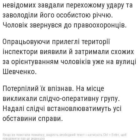
невідомих завдали перехожому удару та
заволоділи його особистою річчю.
Чоловік звернувся до правоохоронців.
Опрацьовуючи прилеглі території
інспектори виявили й затримали схожих
за орієнтуванням чоловіків уже на вулиці
Шевченко.
Потерпілий їх впізнав. На місце
викликали слідчо-оперативну групу.
Надалі слідчі встановлюватимуть усі
обставини справи.
Якщо ви помітили помилку, виділіть необхідний текст і натисніть Ctrl + Enter, щоб
повідомити про це редакцію