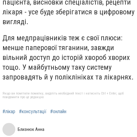
пацієнта, висновки спеціалістів, рецепти
лікаря - усе буде зберігатися в цифровому
вигляді.
Для медпрацівників теж є свої плюси:
менше паперової тяганини, завжди
вільний доступ до історій хвороб хворих
тощо. У майбутньому таку систему
запровадять й у поліклініках та лікарнях.
Якщо ви помітили помилку, виділіть необхідний текст і натисніть Ctrl + Enter, щоб
повідомити про це редакцію
#лікар
#консультації
#онлайн
Близнюк Анна