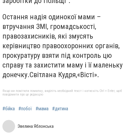
заробітки до Польщі".
Остання надія одинокої мами –
втручання ЗМІ, громадськості,
правозахисників, які змусять
керівництво правоохоронних органів,
прокуратуру взяти під контроль цю
справу та захистити маму і її маленьку
донечку.Світлана Кудря,«Вісті».
Якщо ви помітили помилку, виділіть необхідний текст і натисніть Ctrl + Enter, щоб
повідомити про це редакцію
#бійка
#побої
#мама
#дитина
Эвелина Яблонська