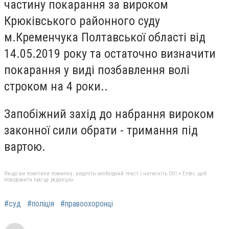
частину покарання за вироком
Крюківського районного суду
м.Кременчука Полтавської області від
14.05.2019 року та остаточно визначити
покарання у виді позбавлення волі
строком на 4 роки..
Запобіжний захід до набрання вироком
законної сили обрати - тримання під
вартою.
Якщо ви помітили помилку, виділіть необхідний текст і натисніть Ctrl + Enter, щоб
повідомити про це редакцію
#суд
#поліція
#правоохоронці