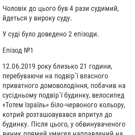
Чоловік до цього був 4 рази судимий,
йдеться у вироку суду.
У суді було доведено 2 епізоди.
Епізод №1
12.06.2019 року близько 21 години,
перебуваючи на подвір`ї власного
приватного домоволодіння, побачив на
сусідньому подвір`ї будинку, велосипед
«Тотем Ізраїль» біло-червоного кольору,
котрий розташовувався впритул до
будинку. Після цього, у обвинуваченого
виник прямий умисел направлений на