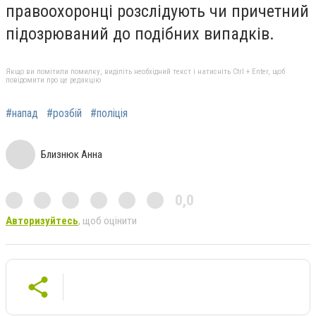
правоохоронці розслідують чи причетний
підозрюваний до подібних випадків.
Якщо ви помітили помилку, виділіть необхідний текст і натисніть Ctrl + Enter, щоб
повідомити про це редакцію
#напад
#розбій
#поліція
Близнюк Анна
0,0
Авторизуйтесь
, щоб оцінити