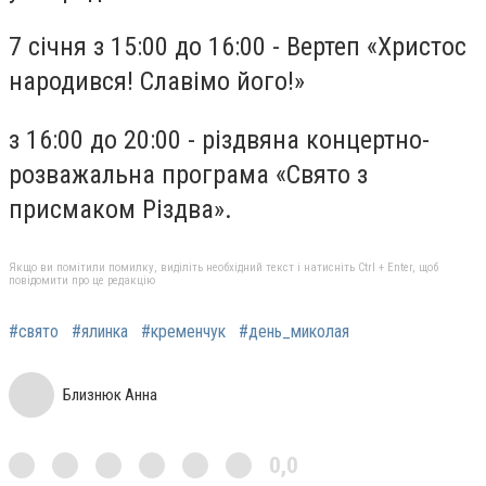
7 січня з 15:00 до 16:00 - Вертеп «Христос
народився! Славімо його!»
з 16:00 до 20:00 - різдвяна концертно-
розважальна програма «Свято з
присмаком Різдва».
Якщо ви помітили помилку, виділіть необхідний текст і натисніть Ctrl + Enter, щоб
повідомити про це редакцію
#свято
#ялинка
#кременчук
#день_миколая
Близнюк Анна
0,0