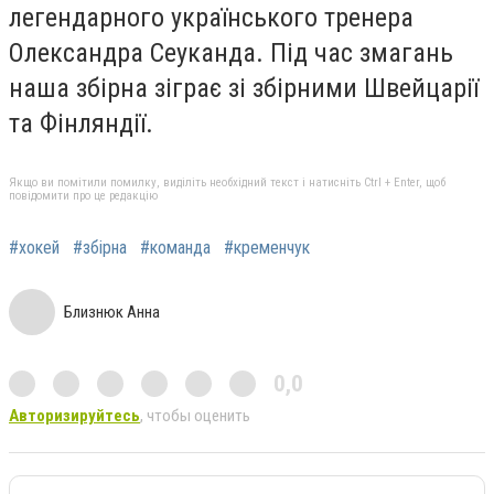
легендарного українського тренера
Олександра Сеуканда. Під час змагань
наша збірна зіграє зі збірними Швейцарії
та Фінляндії.
Якщо ви помітили помилку, виділіть необхідний текст і натисніть Ctrl + Enter, щоб
повідомити про це редакцію
#хокей
#збірна
#команда
#кременчук
Близнюк Анна
0,0
Авторизируйтесь
, чтобы оценить