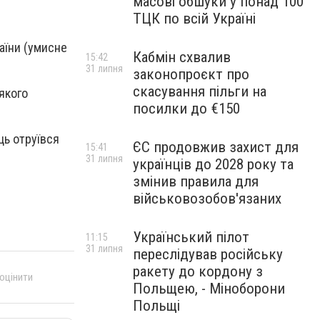
масові обшуки у понад 100
ТЦК по всій Україні
аїни (умисне
Кабмін схвалив
15:42
31 липня
законопроєкт про
скасування пільги на
 якого
посилки до €150
ць отруївся
ЄС продовжив захист для
15:41
31 липня
українців до 2028 року та
змінив правила для
військовозобов'язаних
Український пілот
11:15
31 липня
переслідував російську
ракету до кордону з
 оцінити
Польщею, - Міноборони
Польщі