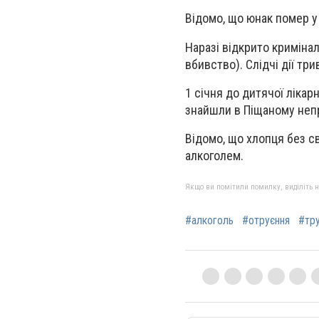
Відомо, що юнак помер у 
Наразі відкрито криміна
вбивство). Слідчі дії три
1 січня до дитячої лікар
знайшли в Піщаному неп
Відомо, що хлопця без св
алкоголем.
Якщо ви помітили помилку, виділіть нео
#алкоголь
#отруєння
#тр