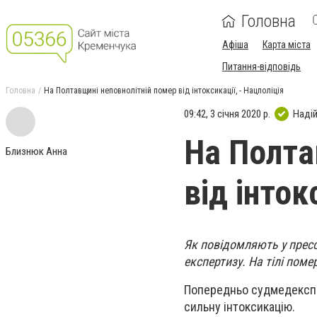
Головна
Афіша
Карта міста
Питання-відповідь
Головна
На Полтавщині неповнолітній помер від інтоксикації, - Нацполіція
09:42, 3 січня 2020 р.
Наді
На Полта
Близнюк Анна
від інток
Як повідомляють у пресс
експертизу. На тілі пом
Попередньо судмедекспер
сильну інтоксикацію.