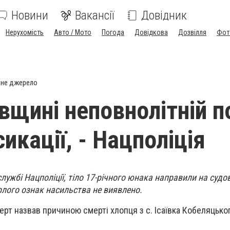
Новини
Вакансії
Довідник
Нерухомість
Авто / Мото
Погода
Довідкова
Дозвілля
Фот
йне джерело
вщині неповнолітній 
сикації, - Нацполіція
лужбі Нацполіції, тіло 17-річного юнака направили на суд
ерлого ознак насильства не виявлено.
т назвав причиною смерті хлопця з с. Ісаївка Кобеляцько