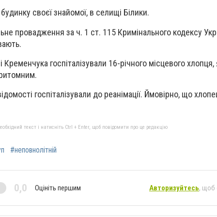
будинку своєї знайомої, в селищі Білики.
льне провадження за ч. 1 ст. 115 Кримінального кодексу Укр
вають.
ні Кременчука госпіталізували 16-річного місцевого хлопця,
ритомним.
ідомості госпіталізували до реанімації. Ймовірно, що хлопе
бхідний текст і натисніть Ctrl + Enter, щоб повідомити про це редакцію
уп
#неповнолітній
0,0
Оцініть першим
Авторизуйтесь
, щоб