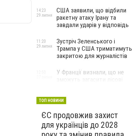
США заявили, що відбили
14:23
29 липня
ракетну атаку Ірану та
завдали ударів у відповідь
Зустріч Зеленського і
11:20
29 липня
Трампа у США триматимуть
закритою для журналістів
У Франції визнали, що не
12:50
27 липня
зможуть загасити лісові
пожежі біля Бордо до осені
ТОП НОВИНИ
ЄС продовжив захист
для українців до 2028
року та змінив правила