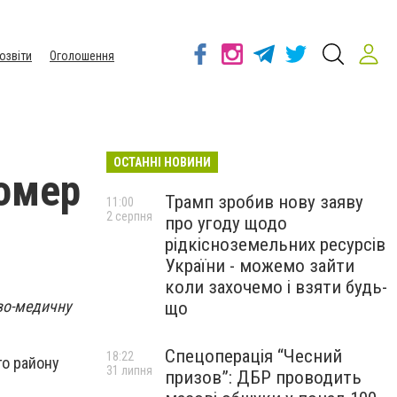
озвіти
Оголошення
ОСТАННІ НОВИНИ
помер
Трамп зробив нову заяву
11:00
2 серпня
про угоду щодо
рідкісноземельних ресурсів
України - можемо зайти
коли захочемо і взяти будь-
ово-медичну
що
Спецоперація “Чесний
18:22
го району
31 липня
призов”: ДБР проводить