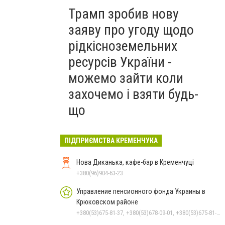
Трамп зробив нову
заяву про угоду щодо
рідкісноземельних
ресурсів України -
можемо зайти коли
захочемо і взяти будь-
що
ПІДПРИЄМСТВА КРЕМЕНЧУКА
Нова Диканька, кафе-бар в Кременчуці
+380(96)904-63-23
Управление пенсионного фонда Украины в
Крюковском районе
+380(53)675-81-37, +380(53)678-09-01, +380(53)675-81-32, +380(53)675-81-40, +380(53)675-81-33, +380(53)675-81-38, +380(53)675-81-31, +380(53)678-08-87