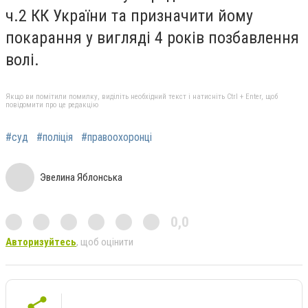
ч.2 КК України та призначити йому
покарання у вигляді 4 років позбавлення
волі.
Якщо ви помітили помилку, виділіть необхідний текст і натисніть Ctrl + Enter, щоб
повідомити про це редакцію
#суд
#поліція
#правоохоронці
Эвелина Яблонська
0,0
Авторизуйтесь
, щоб оцінити