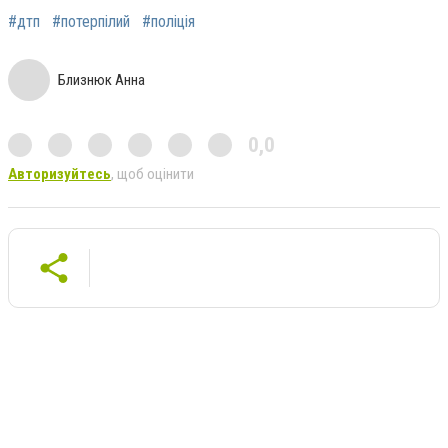
#дтп
#потерпілий
#поліція
Близнюк Анна
0,0
Авторизуйтесь
, щоб оцінити