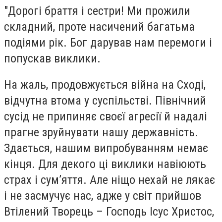
"Дорогі браття і сестри! Ми прожили
складний, проте насичений багатьма
подіями рік. Бог дарував нам перемоги і
попускав виклики.
На жаль, продовжується війна на Сході,
відчутна втома у суспільстві. Північний
сусід не припиняє своєї агресії й надалі
прагне зруйнувати нашу державність.
Здається, нашим випробуванням немає
кінця. Для декого ці виклики навіюють
страх і сум’яття. Але ніщо нехай не лякає
і не засмучує нас, адже у світ прийшов
Втілений Творець – Господь Ісус Христос,