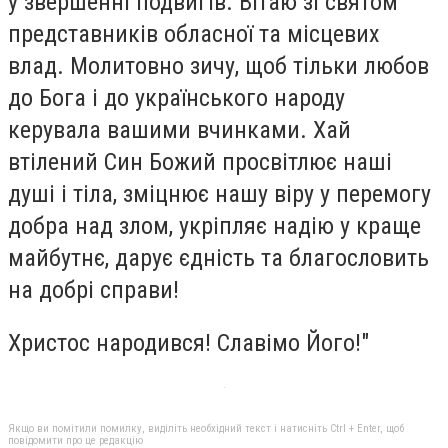
у звершенні подвигів. Вітаю зі святом
представників обласної та місцевих
влад. Молитовно зичу, щоб тільки любов
до Бога і до українського народу
керувала вашими вчинками. Хай
втілений Син Божий просвітлює наші
душі і тіла, зміцнює нашу віру у перемогу
добра над злом, укріпляє надію у краще
майбутнє, дарує єдність та благословить
на добрі справи!
Христос народився! Славімо Його!"
Якщо ви помітили помилку, виділіть необхідний текст і натисніть Ctrl + Enter, щоб
повідомити про це редакцію