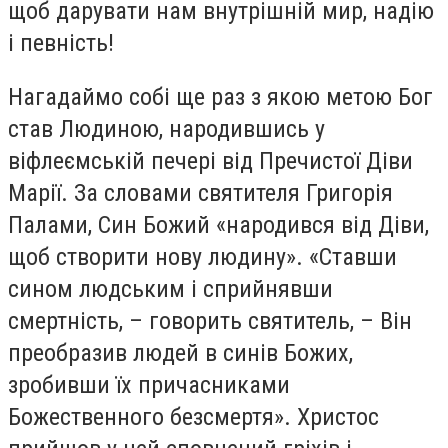
щоб дарувати нам внутрішній мир, надію
і певність!
Нагадаймо собі ще раз з якою метою Бог
став Людиною, народившись у
віфлеємській печері від Пречистої Діви
Марії. За словами святителя Григорія
Палами, Син Божий «народився від Діви,
щоб створити нову людину». «Ставши
сином людським і сприйнявши
смертність, – говорить святитель, – Він
преобразив людей в синів Божих,
зробивши їх причасниками
Божественного безсмертя». Христос