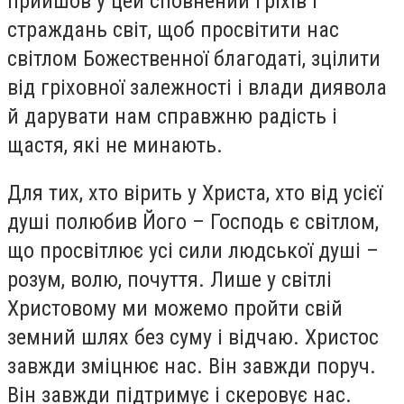
прийшов у цей сповнений гріхів і
страждань світ, щоб просвітити нас
світлом Божественної благодаті, зцілити
від гріховної залежності і влади диявола
й дарувати нам справжню радість і
щастя, які не минають.
Для тих, хто вірить у Христа, хто від усієї
душі полюбив Його – Господь є світлом,
що просвітлює усі сили людської душі –
розум, волю, почуття. Лише у світлі
Христовому ми можемо пройти свій
земний шлях без суму і відчаю. Христос
завжди зміцнює нас. Він завжди поруч.
Він завжди підтримує і скеровує нас.