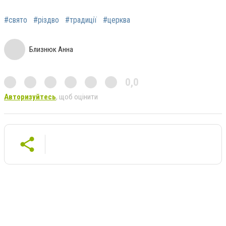
#свято
#різдво
#традиції
#церква
Близнюк Анна
0,0
Авторизуйтесь
, щоб оцінити