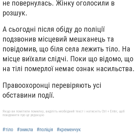
не повернулась. Жінку оголосили в
розшук.
А сьогодні після обіду до поліції
подзвонив місцевий мешканець та
повідомив, що біля села лежить тіло. На
місце виїхали слідчі. Поки що відомо, що
на тілі
померлої немає ознак насильства.
Правоохоронці перевіряють усі
обставини події.
Якщо ви помітили помилку, виділіть необхідний текст і натисніть Ctrl + Enter, щоб
повідомити про це редакцію
#тіло
#зникла
#поліція
#кременчук