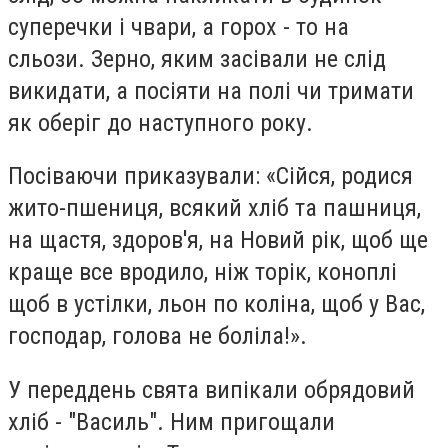
суперечки і чвари, а горох - то на
сльози.
Зерно, яким засівали не слід
викидати, а посіяти на полі чи тримати
як оберіг до наступного року.
Посіваючи приказували: «Сійся, родися
жито-пшениця, всякий хліб та пашниця,
на щастя, здоров'я, на Новий рік, щоб ще
краще все вродило, ніж торік, коноплі
щоб в устілки, льон по коліна, щоб у Вас,
господар, голова не боліла!».
У переддень свята випікали обрядовий
хліб - "Василь". Ним пригощали