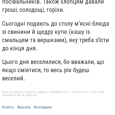
посівальників. Також хлопцям давали
гроші, солодощі, горіхи.
Сьогодні подають до столу м’ясні блюда
зі свинини й щедру кутю (кашу із
смальцем та вершками), яку треба з'їсти
до кінця дня.
Цього дня веселилися, бо вважали, що
якщо сміятися, то весь рік будеш
веселий.
Якщо ви помітили помилку, виділіть необхідний текст і натисніть Ctrl + Enter, щоб
повідомити про це редакцію
#свято
#василя
#посівання