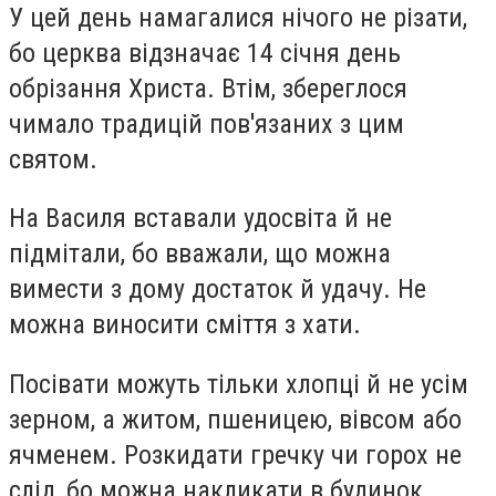
У цей день намагалися нічого не різати,
бо церква відзначає 14 січня день
обрізання Христа. Втім, збереглося
чимало традицій пов'язаних з цим
святом.
На Василя вставали удосвіта й не
підмітали, бо вважали, що можна
вимести з дому достаток й удачу. Не
можна виносити сміття з хати.
Посівати можуть тільки хлопці й не усім
зерном, а житом, пшеницею, вівсом або
ячменем. Розкидати гречку чи горох не
слід, бо можна накликати в будинок