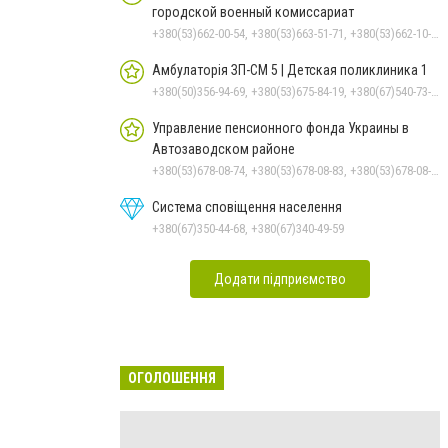
городской военный комиссариат
+380(53)662-00-54, +380(53)663-51-71, +380(53)662-10-35
Амбулаторія ЗП-СМ 5 | Детская поликлиника 1
+380(50)356-94-69, +380(53)675-84-19, +380(67)540-73-87
Управление пенсионного фонда Украины в
Автозаводском районе
+380(53)678-08-74, +380(53)678-08-83, +380(53)678-08-41, +380(53)678-08-86, +380(53)678-09-05
Система сповіщення населення
+380(67)350-44-68, +380(67)340-49-59
Додати підприємство
ОГОЛОШЕННЯ