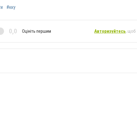
ти
#кку
0,0
Оцініть першим
Авторизуйтесь
, щоб