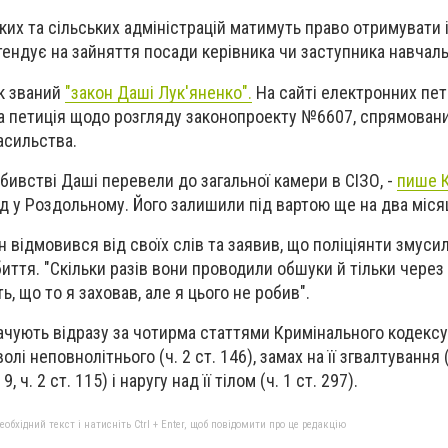
ьких та сільських адміністрацій матимуть право отримувати
тендує на зайняття посади керівника чи заступника навчаль
к званий
"закон Даші Лук'яненко".
Н
а сайті електронних пет
а петиція щодо розгляду законопроекту №6607, спрямовани
асильства.
бивстві Даші перевели до загальної камери в СІЗО, -
пише К
д у Роздольному. Його залишили під вартою ще на два місяц
ін відмовився від своїх слів та заявив, що поліціянти змуси
иття. "Скільки разів вони проводили обшуки й тільки через
ь, що то я заховав, але я цього не робив".
чують відразу за чотирма статтями Кримінального кодексу 
і неповнолітнього (ч. 2 ст. 146), замах на її згвалтування (ч
9, ч. 2 ст. 115) і наругу над її тілом (ч. 1 ст. 297).
бхідний текст і натисніть Ctrl + Enter, щоб повідомити про це редакцію