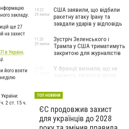
 інформацію
США заявили, що відбили
14:23
ного закладу.
29 липня
ракетну атаку Ірану та
завдали ударів у відповідь
ицій ще 27
й на захист
Зустріч Зеленського і
11:20
29 липня
Трампа у США триматимуть
П в Україні
.
закритою для журналістів
і.
У Франції визнали, що не
12:50
ли його взяти
27 липня
зможуть загасити лісові
 неділю
пожежі біля Бордо до осені
України:
ТОП НОВИНИ
. 2 ст. 15 ч.
ЄС продовжив захист
для українців до 2028
року та змінив правила