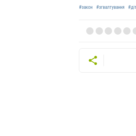
#закон
#згвалтування
#ді