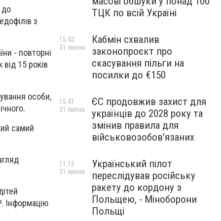
масові обшуки у понад 100
 до
ТЦК по всій Україні
едофілів з
Кабмін схвалив
15:42
31 липня
законопроєкт про
їни - повторні
скасування пільги на
 від 15 років
посилки до €150
тування особи,
ЄС продовжив захист для
15:41
ічного.
31 липня
українців до 2028 року та
змінив правила для
кий самий
військовозобов'язаних
агляд
Український пілот
11:15
31 липня
переслідував російську
ракету до кордону з
дітей
Польщею, - Міноборони
Р. Інформацію
Польщі