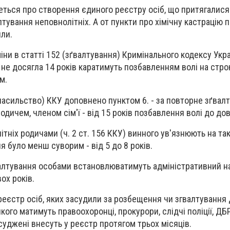
деться про створення єдиного реєстру осіб, що притягалися
лтування неповнолітніх. А от пункти про хімічну кастрацію п
ли.
ни в статті 152 (зґвалтування) Кримінального кодексу Укра
що не досягла 14 років каратимуть позбавленням волі на строк
м.
насильство) ККУ доповнено пунктом 6. - за повторне зґвал
родичем, членом сім'ї - від 15 років позбавлення волі до дов
тніх родичами (ч. 2 ст. 156 ККУ) винного ув'язнюють на та
я було менш суворим - від 5 до 8 років.
алтування особами встановлюватимуть адміністративний н
ох років.
еєстр осіб, яких засудили за розбещення чи згвалтування 
якого матимуть правоохоронці, прокурори, слідчі поліції, ДБ
суджені внесуть у реєстр протягом трьох місяців.