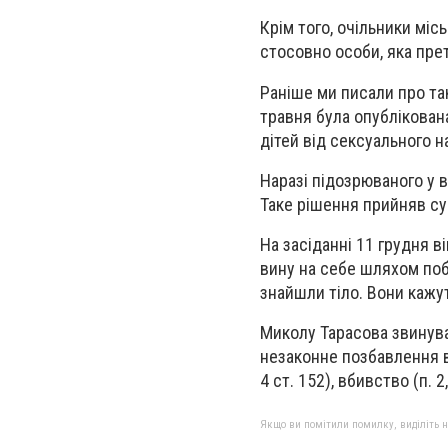
Крім того, очільники міс
стосовно особи, яка пре
Раніше ми писали про та
травня була опублікован
дітей від сексуального н
Наразі підозрюваного у в
Таке рішення прийняв су
На засіданні 11 грудня в
вину на себе шляхом поб
знайшли тіло. Вони кажут
Миколу Тарасова звинува
незаконне позбавлення вол
4 ст. 152), вбивство (п. 2, 
Якщо ви помітили помилку, виділіть нео