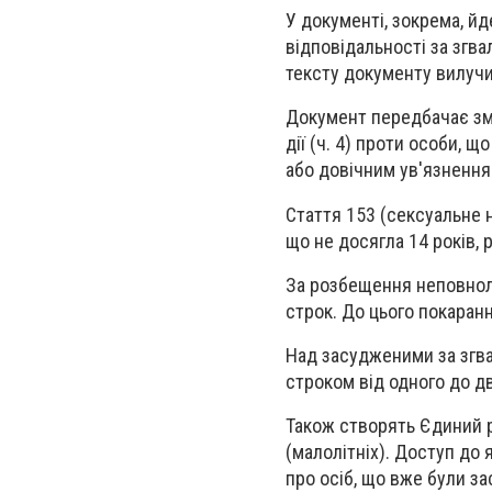
У документі, зокрема, й
відповідальності за згва
тексту документу вилучи
Документ передбачає змі
дії (ч. 4) проти особи, 
або довічним ув'язнення
Стаття 153 (сексуальне 
що не досягла 14 років, 
За розбещення неповнолі
строк. До цього покаранн
Над засудженими за згв
строком від одного до дв
Також створять Єдиний р
(малолітніх). Доступ до 
про осіб, що вже були за