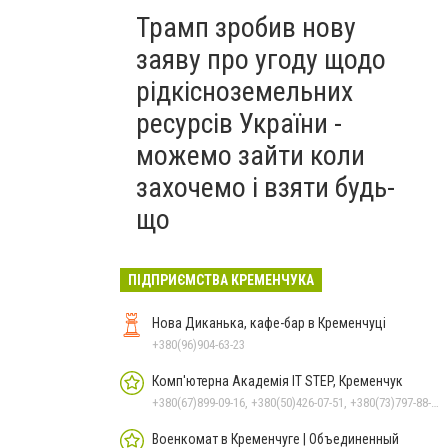
Трамп зробив нову
заяву про угоду щодо
рідкісноземельних
ресурсів України -
можемо зайти коли
захочемо і взяти будь-
що
ПІДПРИЄМСТВА КРЕМЕНЧУКА
Нова Диканька, кафе-бар в Кременчуці
+380(96)904-63-23
Комп'ютерна Академія IT STEP, Кременчук
+380(67)899-09-16, +380(50)426-07-51, +380(73)797-88-17
Военкомат в Кременчуге | Объединенный