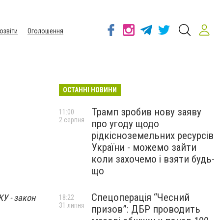
озвіти
Оголошення
ОСТАННІ НОВИНИ
Трамп зробив нову заяву
11:00
2 серпня
про угоду щодо
рідкісноземельних ресурсів
України - можемо зайти
коли захочемо і взяти будь-
що
Спецоперація “Чесний
КУ - закон
18:22
31 липня
призов”: ДБР проводить