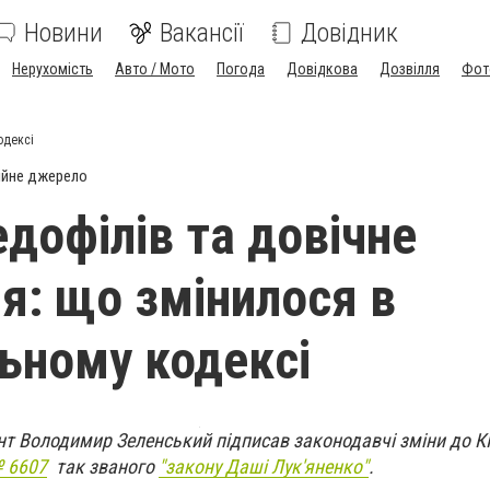
Новини
Вакансії
Довідник
Нерухомість
Авто / Мото
Погода
Довідкова
Дозвілля
Фот
одексі
ійне джерело
едофілів та довічне
ня: що змінилося в
ьному кодексі
ент Володимир Зеленський підписав законодавчі зміни до К
 6607
так званого
"закону Даші Лук'яненко"
.