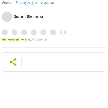
#спирт
#прокуратура
#горілка
Эвелина Яблонська
0,0
Авторизуйтесь
, щоб оцінити