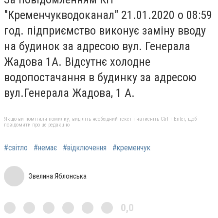
"Кременчукводоканал" 21.01.2020 о 08:59
год. підприємство виконує заміну вводу
на будинок за адресою вул. Генерала
Жадова 1А. Відсутнє холодне
водопостачання в будинку за адресою
вул.Генерала Жадова, 1 А.
Якщо ви помітили помилку, виділіть необхідний текст і натисніть Ctrl + Enter, щоб
повідомити про це редакцію
#світло
#немає
#відключення
#кременчук
Эвелина Яблонська
0,0