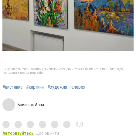
Якщо ви помітили помилку, виділіть необхідний текст і натисніть Ctrl + Enter, щоб
повідомити про це редакцію
#виставка
#картини
#художня_галерея
Близнюк Анна
0,0
Авторизуйтесь
, щоб оцінити