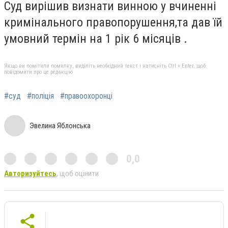
Суд вирішив визнати винною у вчиненні
кримінального правопорушення,та дав їй
умовний термін на 1 рік 6 місяців .
Якщо ви помітили помилку, виділіть необхідний текст і натисніть Ctrl + Enter, щоб
повідомити про це редакцію
#суд
#поліція
#правоохоронці
Эвелина Яблонська
0,0
Авторизуйтесь
, щоб оцінити