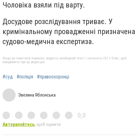
Чоловіка взяли під варту.
Досудове розслідування триває. У
кримінальному провадженні призначена
судово-медична експертиза.
Якщо ви помітили помилку, виділіть необхідний текст і натисніть Ctrl + Enter, щоб
повідомити про це редакцію
#суд
#поліція
#правоохоронці
Эвелина Яблонська
0,0
Авторизуйтесь
, щоб оцінити