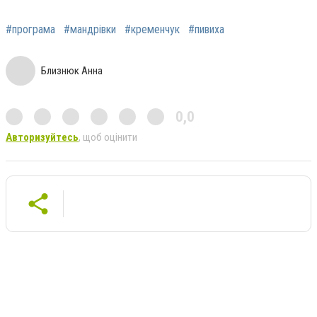
#програма
#мандрівки
#кременчук
#пивиха
Близнюк Анна
0,0
Авторизуйтесь
, щоб оцінити