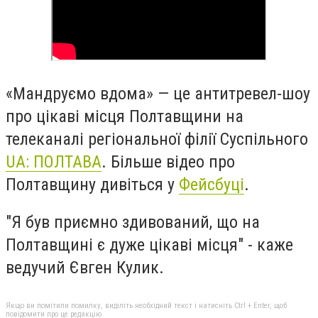
«Мандруємо вдома»
— це антитревел-шоу
про цікаві місця Полтавщини на
телеканалі регіональної філії Суспільного
UA: ПОЛТАВА
. Більше відео про
Полтавщину дивіться у
Фейсбуці
.
"Я був приємно здивований, що на
Полтавщині є дуже цікаві місця" - каже
ведучий
Євген Кулик.
Якщо ви помітили помилку, виділіть необхідний текст і натисніть Ctrl + Enter, щоб
повідомити про це редакцію