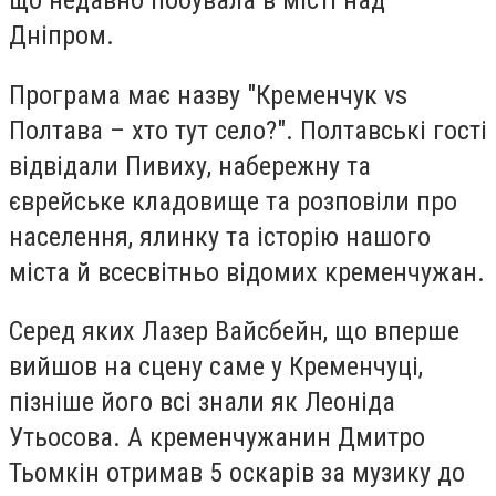
що недавно побувала в місті над
Дніпром.
Програма має назву "Кременчук vs
Полтава – хто тут село?". Полтавські гості
відвідали Пивиху, набережну та
єврейське кладовище та розповіли про
населення, ялинку та історію нашого
міста й всесвітньо відомих кременчужан.
Серед яких Лазер Вайсбейн, що вперше
вийшов на сцену саме у Кременчуці,
пізніше його всі знали як Леоніда
Утьосова. А кременчужанин Дмитро
Тьомкін отримав 5 оскарів за музику до