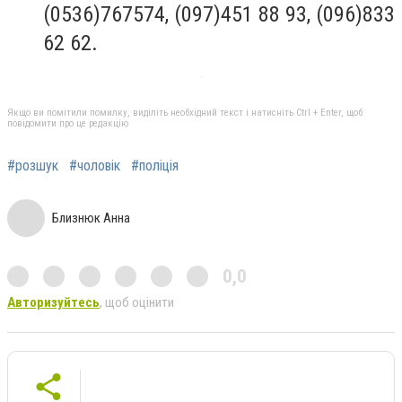
(0536)767574, (097)451 88 93, (096)833
62 62.
Якщо ви помітили помилку, виділіть необхідний текст і натисніть Ctrl + Enter, щоб
повідомити про це редакцію
#розшук
#чоловік
#поліція
Близнюк Анна
0,0
Авторизуйтесь
, щоб оцінити