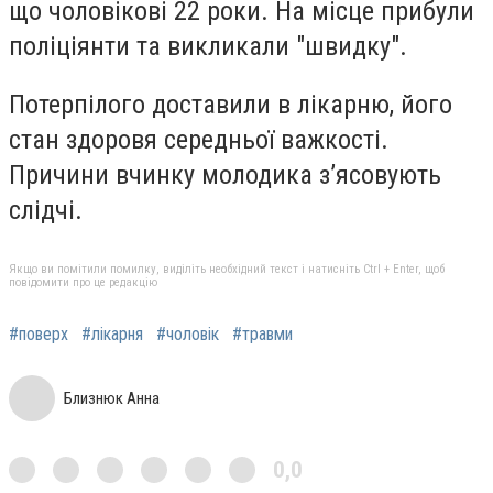
що чоловікові 22 роки. На місце прибули
поліціянти та викликали "швидку".
Потерпілого доставили в лікарню, його
стан здоровя середньої важкості.
Причини вчинку молодика з’ясовують
слідчі.
Якщо ви помітили помилку, виділіть необхідний текст і натисніть Ctrl + Enter, щоб
повідомити про це редакцію
#поверх
#лікарня
#чоловік
#травми
Близнюк Анна
0,0