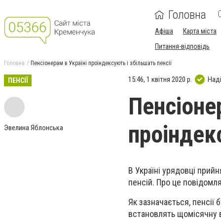
Головна
Афіша
Карта міста
Питання-відповідь
Головна
Пенсіонерам в Україні проіндексують і збільшать пенсії
15:46, 1 квітня 2020 р.
Над
ПЕНСІЇ
Пенсіоне
проіндекс
Эвелина Яблонська
В Україні урядовці прий
пенсій. Про це повідомл
Як зазначається, пенсії 
встановлять щомісячну ви