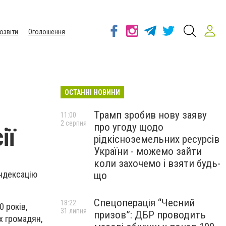
озвіти
Оголошення
ОСТАННІ НОВИНИ
Трамп зробив нову заяву
11:00
2 серпня
про угоду щодо
ії
рідкісноземельних ресурсів
України - можемо зайти
коли захочемо і взяти будь-
індексацію
що
Спецоперація “Чесний
18:22
0 років,
31 липня
призов”: ДБР проводить
х громадян,