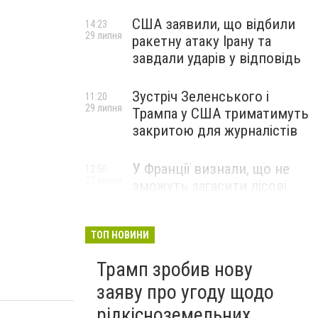
США заявили, що відбили
14:23
29 липня
ракетну атаку Ірану та
завдали ударів у відповідь
Зустріч Зеленського і
11:20
29 липня
Трампа у США триматимуть
закритою для журналістів
У Франції визнали, що не
12:50
27 липня
зможуть загасити лісові
пожежі біля Бордо до осені
ТОП НОВИНИ
Трамп зробив нову
заяву про угоду щодо
рідкісноземельних