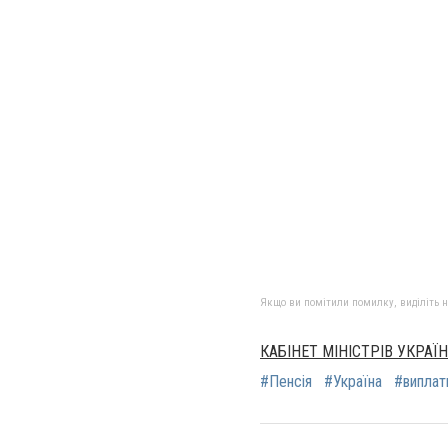
Якщо ви помітили помилку, виділіть нео
КАБІНЕТ МІНІСТРІВ УКРАЇ
#Пенсія
#Україна
#виплат