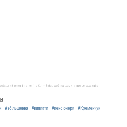
бхідний текст і натисніть Ctrl + Enter, щоб повідомити про це редакцію
НИ
и
#збільшення
#виплати
#пенсіонери
#Кременчук