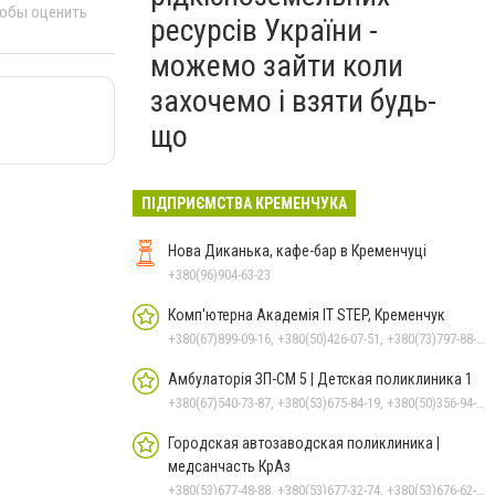
тобы оценить
ресурсів України -
можемо зайти коли
захочемо і взяти будь-
що
ПІДПРИЄМСТВА КРЕМЕНЧУКА
Нова Диканька, кафе-бар в Кременчуці
+380(96)904-63-23
Комп'ютерна Академія IT STEP, Кременчук
+380(67)899-09-16, +380(50)426-07-51, +380(73)797-88-17
Амбулаторія ЗП-СМ 5 | Детская поликлиника 1
+380(67)540-73-87, +380(53)675-84-19, +380(50)356-94-69
Городская автозаводская поликлиника |
медсанчасть КрАз
+380(53)677-48-88, +380(53)677-32-74, +380(53)676-62-99, +380536766187