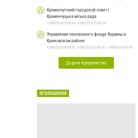
Кременчугский городской совет |
Кременчуцька міська рада
+380(53)673-00-34, +380(53)673-00-34
Управление пенсионного фонда Украины в
Крюковском районе
+380(53)678-08-87, +380(53)675-81-37, +380(53)678-09-01, +380(53)675-81-32, +380(53)675-81-40, +380(53)675-81-33, +380(53)675-81-38, +380(53)675-81-31
Додати підприємство
ОГОЛОШЕННЯ