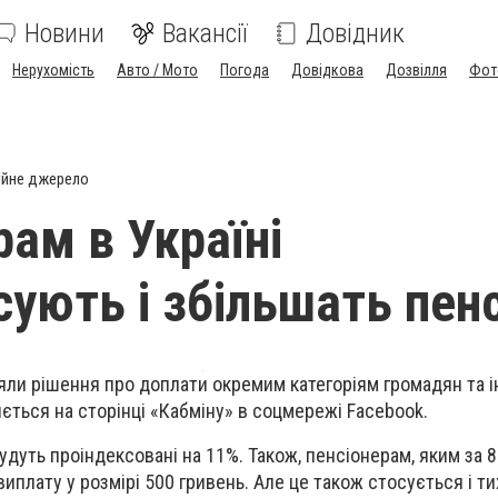
Новини
Вакансії
Довідник
Нерухомість
Авто / Мото
Погода
Довідкова
Дозвілля
Фот
ійне джерело
рам в Україні
ують і збільшать пенс
няли рішення про доплати окремим категоріям громадян та 
яється на сторінці «Кабміну» в соцмережі
Facebook
.
будуть проіндексовані на 11%. Також, пенсіонерам, яким за 8
плату у розмірі 500 гривень. Але це також стосується і ти