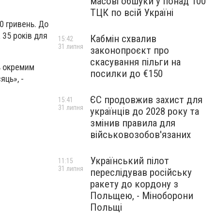
масові обшуки у понад 100
ТЦК по всій Україні
0 гривень. До
а 35 років для
Кабмін схвалив
15:42
31 липня
законопроєкт про
скасування пільги на
ь окремим
посилки до €150
яць», -
ЄС продовжив захист для
15:41
31 липня
українців до 2028 року та
змінив правила для
військовозобов'язаних
Український пілот
11:15
31 липня
переслідував російську
ракету до кордону з
Польщею, - Міноборони
Польщі