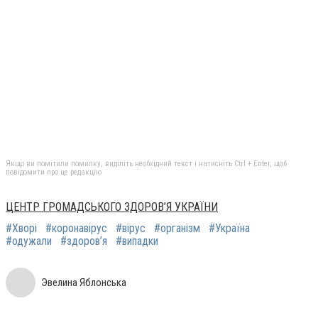
Якщо ви помітили помилку, виділіть необхідний текст і натисніть Ctrl + Enter, щоб
повідомити про це редакцію
ЦЕНТР ГРОМАДСЬКОГО ЗДОРОВ’Я УКРАЇНИ
#Хворі
#коронавірус
#вірус
#організм
#Україна
#одужали
#здоров’я
#випадки
Эвелина Яблонська