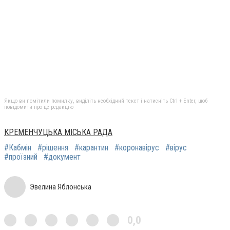
Якщо ви помітили помилку, виділіть необхідний текст і натисніть Ctrl + Enter, щоб
повідомити про це редакцію
КРЕМЕНЧУЦЬКА МІСЬКА РАДА
#Кабмін
#рішення
#карантин
#коронавірус
#вірус
#проїзний
#документ
Эвелина Яблонська
0,0