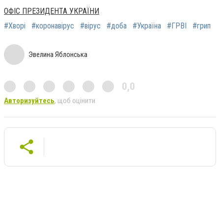
ОФІС ПРЕЗИДЕНТА УКРАЇНИ
#Хворі
#коронавірус
#вірус
#доба
#Україна
#ГРВІ
#грип
Эвелина Яблонська
0,0
Авторизуйтесь
, щоб оцінити