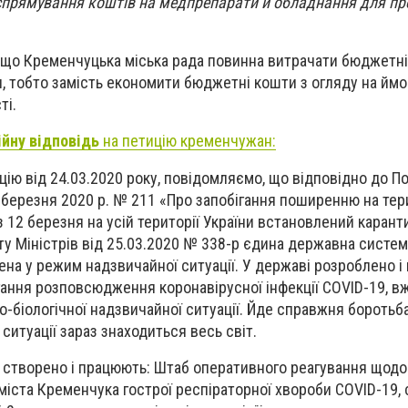
прямування коштів на медпрепарати й обладнання для про
що Кременчуцька міська рада повинна витрачати бюджетні
, тобто замість економити бюджетні кошти з огляду на ймо
ті.
ійну відповідь
на петицію кременчужан:
ію від 24.03.2020 року, повідомляємо, що відповідно до П
1 березня 2020 р. № 211 «Про запобігання поширенню на тери
 12 березня на усій території України встановлений карант
 Міністрів від 25.03.2020 № 338-р єдина державна систем
ена у режим надзвичайної ситуації. У державі розроблено 
гання розповсюдження коронавірусної інфекції COVID-19, 
ко-біологічної надзвичайної ситуації. Йде справжня боротьба
 ситуації зараз знаходиться весь світ.
 створено і працюють: Штаб оперативного реагування щодо
міста Кременчука гострої респіраторної хвороби COVID-19,