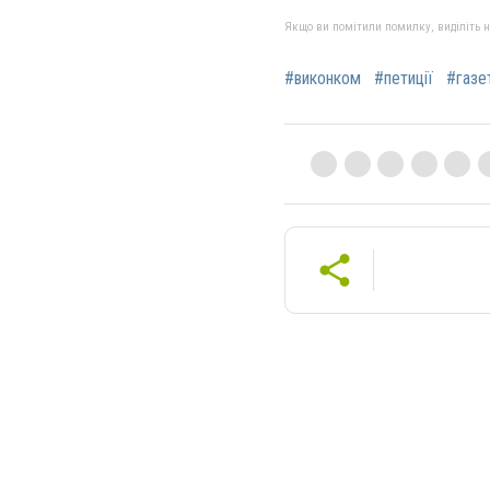
Якщо ви помітили помилку, виділіть нео
#виконком
#петиції
#газе