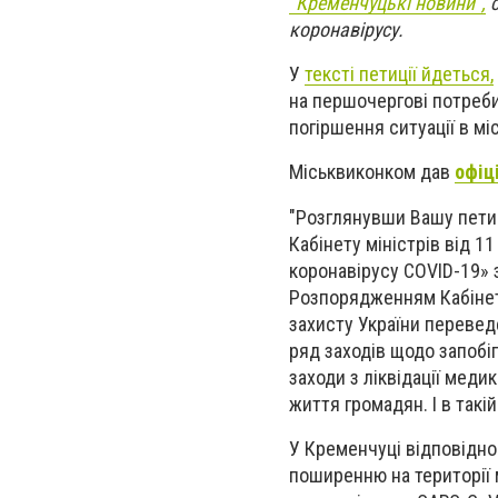
“Кременчуцькі новини”,
с
коронавірусу.
У
тексті петиції йдеться,
на першочергові потреби
погіршення ситуації в міс
Міськвиконком дав
офіц
"Розглянувши Вашу петиц
Кабінету міністрів від 1
коронавірусу COVID-19» з
Розпорядженням Кабінету
захисту України перевед
ряд заходів щодо запобі
заходи з ліквідації меди
життя громадян. І в такій
У Кременчуці відповідно
поширенню на території 