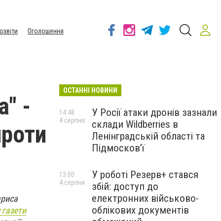
озвіти
Оголошення
ОСТАННІ НОВИНИ
" -
У Росії атаки дронів зазнали
14:48
4 серпня
склади Wildberries в
проти
Ленінградській області та
Підмосков’ї
У роботі Резерв+ стався
13:00
4 серпня
збій: доступ до
електронних військово-
риса
облікових документів
 газети