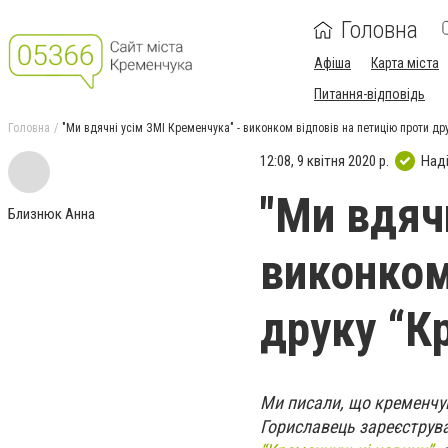
Головна
Афіша
Карта міста
Питання-відповідь
Головна
"Ми вдячні усім ЗМІ Кременчука" - виконком відповів на петицію проти д
12:08, 9 квітня 2020 р.
Над
"Ми вдяч
Близнюк Анна
виконком
друку “К
Ми писали, що кременчу
Гориславець зареєструва