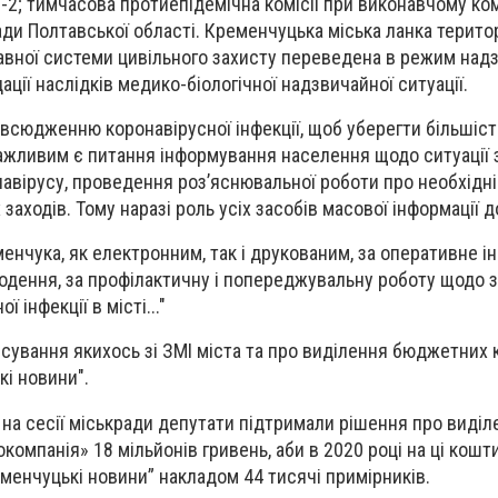
-2; тимчасова
протиепідемічна комісії
при виконавчому ком
ади Полтавської області. Кременчуцька міська ланка терито
авної системи цивільного захисту переведена в режим над
ідації наслідків медико-біологічної надзвичайної ситуації.
овсюдженню коронавірусної інфекції, щоб уберегти більшіс
ажливим є питання інформування населення щодо ситуації 
вірусу, проведення роз’яснювальної роботи про необхідні
аходів. Тому наразі роль усіх засобів масової інформації д
менчука, як електронним, так і друкованим, за оперативне 
годення, за профілактичну і попереджувальну роботу щодо 
інфекції в місті..."
сування якихось зі ЗМІ міста та про виділення бюджетних 
кі новини".
 на сесії міськради депутати підтримали рішення про виділ
компанія» 18 мільйонів гривень, аби в 2020 році на ці кошт
менчуцькі новини” накладом 44 тисячі примірників.