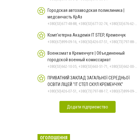
Городская автозаводская поликлиника |
медсанчасть КрАз
+380(53)677-48-88, +380(53)677-32-74, +380(53)676-62-99, +380536766187
Комп'ютерна Академія IT STEP, Кременчук
+380(67)899-09-16, +380(50)426-07-51, +380(73)797-88-17
Военкомат в Кременчуге | Объединенный
городской военный комиссариат
+380(53)662-10-35, +380(53)663-51-71, +380(53)662-00-54
ПРИВАТНИЙ ЗАКЛАД ЗАГАЛЬНОЇ СЕРЕДНЬОЇ
ОСВІТИ ЛІЦЕЙ "ІТ СТЕП СКУЛ КРЕМЕНЧУК"
+380(50)426-07-51, +380(73)797-88-17, +380(67)899-09-16
Додати підприємство
ОГОЛОШЕННЯ