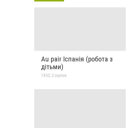
Au pair Іспанія (робота з
дітьми)
14:52, 2 серпня