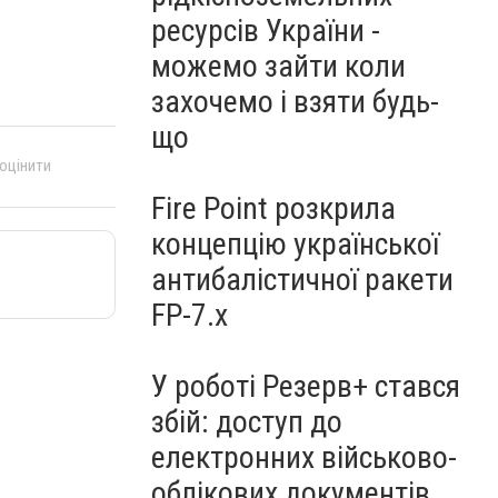
ресурсів України -
можемо зайти коли
захочемо і взяти будь-
що
 оцінити
Fire Point розкрила
концепцію української
антибалістичної ракети
FP-7.x
У роботі Резерв+ стався
збій: доступ до
електронних військово-
облікових документів