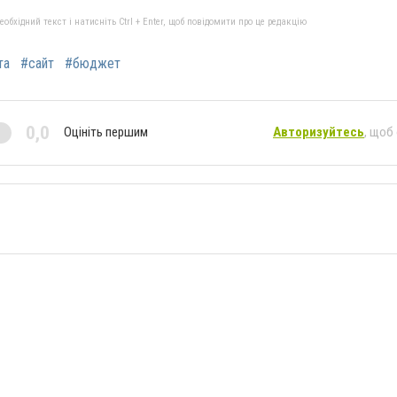
бхідний текст і натисніть Ctrl + Enter, щоб повідомити про це редакцію
та
#сайт
#бюджет
0,0
Оцініть першим
Авторизуйтесь
, щоб