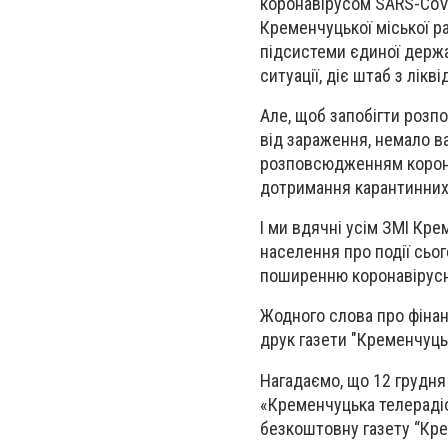
коронавірусом SARS-CoV
Кременчуцької міської р
підсистеми єдиної держ
ситуації, діє штаб з лікв
Але, щоб запобігти розп
від зараження, немало в
розповсюдженням корона
дотримання карантинних з
І ми вдячні усім ЗМІ Кре
населення про події сьо
поширенню коронавірусної 
Жодного слова про фінан
друк газети "Кременчуць
Нагадаємо, що
12 грудня
«Кременчуцька телерадіо
безкоштовну газету “Кре