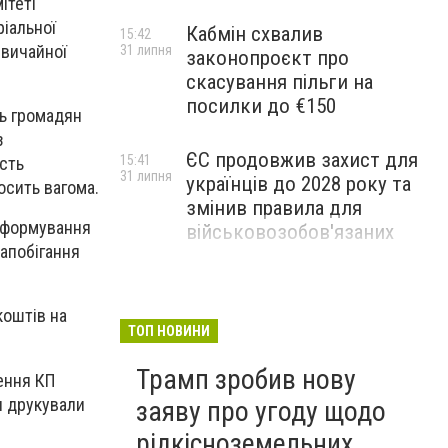
ітеті
ріальної
Кабмін схвалив
15:42
звичайної
31 липня
законопроєкт про
скасування пільги на
посилки до €150
ть громадян
з
ЄС продовжив захист для
15:41
сть
31 липня
українців до 2028 року та
осить вагома.
змінив правила для
інформування
військовозобов'язаних
запобігання
Український пілот
11:15
31 липня
переслідував російську
коштів на
ракету до кордону з
ТОП НОВИНИ
Польщею, - Міноборони
Трамп зробив нову
ення КП
Польщі
и друкували
заяву про угоду щодо
рідкісноземельних