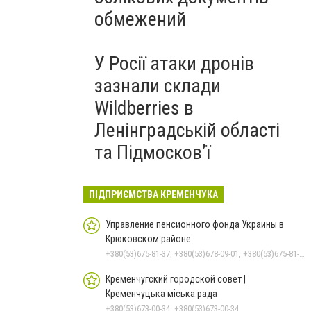
обмежений
У Росії атаки дронів
зазнали склади
Wildberries в
Ленінградській області
та Підмосков’ї
ПІДПРИЄМСТВА КРЕМЕНЧУКА
Управление пенсионного фонда Украины в
Крюковском районе
+380(53)675-81-37, +380(53)678-09-01, +380(53)675-81-32, +380(53)675-81-40, +380(53)675-81-33, +380(53)675-81-38, +380(53)675-81-31, +380(53)678-08-87
Кременчугский городской совет |
Кременчуцька міська рада
+380(53)673-00-34, +380(53)673-00-34