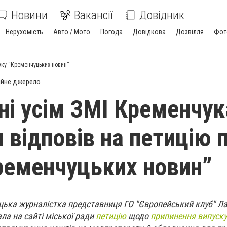
Новини
Вакансії
Довідник
Нерухомість
Авто / Мото
Погода
Довідкова
Дозвілля
Фот
руку “Кременчуцьких новин”
ійне джерело
ні усім ЗМІ Кременчука
 відповів на петицію 
ременчуцьких новин”
цька журналістка
представниця ГО "Європейський клуб"
Ла
ла на сайті міської ради
петицію
щодо
припинення випуску