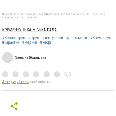
Якщо ви помітили помилку, виділіть необхідний текст і натисніть Ctrl + Enter, щоб
повідомити про це редакцію
КРЕМЕНЧУЦЬКА МІСЬКА РАДА
#Коронавірус
#вірус
#тестування
#результати
#Кременчук
#карантин
#медики
#хворі
Эвелина Яблонська
0,0
Авторизуйтесь
, щоб оцінити