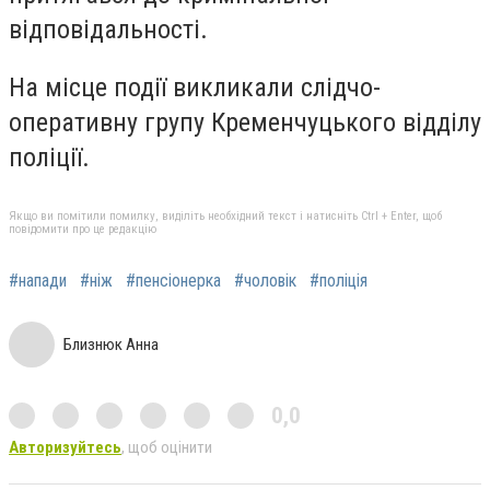
відповідальності.
На місце події викликали слідчо-
оперативну групу Кременчуцького відділу
поліції.
Якщо ви помітили помилку, виділіть необхідний текст і натисніть Ctrl + Enter, щоб
повідомити про це редакцію
#напади
#ніж
#пенсіонерка
#чоловік
#поліція
Близнюк Анна
0,0
Авторизуйтесь
, щоб оцінити